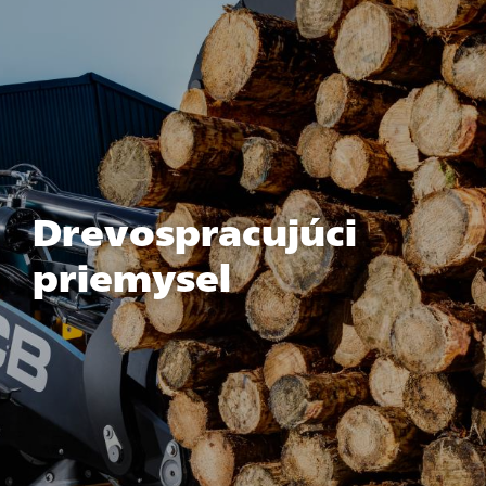
Drevospracujúci
priemysel