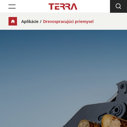
Toggle navigation
Aplikácie
Drevospracujúci priemysel