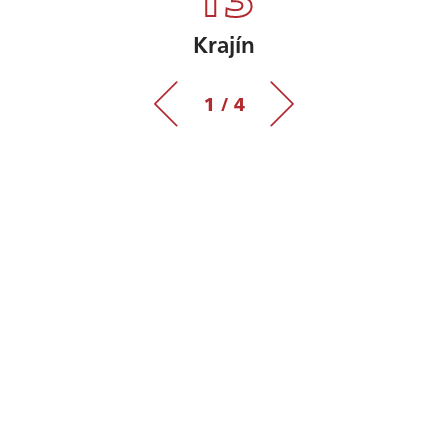
Krajín
1 / 4
KONTAKTUJTE
MA!
Poslanie
Pokiaľ ide o našich zákazníkov, vždy
konáme v súlade s naším poslanim:
Ak kopete, nakladáte alebo zdvíhate,
pomáhame Vašej firme uspieť!
Prečo TERRA