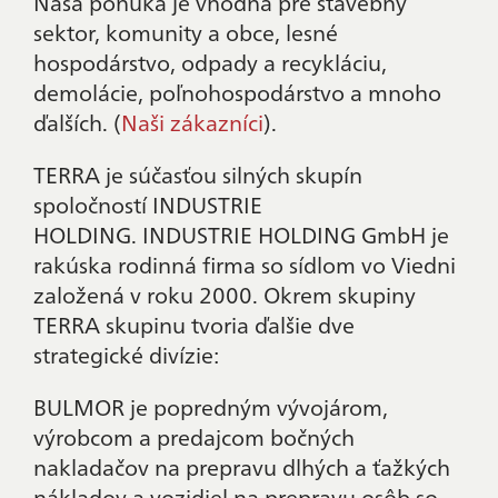
Naša ponuka je vhodná pre stavebný
sektor, komunity a obce, lesné
hospodárstvo, odpady a recykláciu,
demolácie, poľnohospodárstvo a mnoho
ďalších. (
Naši zákazníci
).
TERRA je súčasťou silných skupín
spoločností INDUSTRIE
HOLDING. INDUSTRIE HOLDING GmbH je
rakúska rodinná firma so sídlom vo Viedni
založená v roku 2000. Okrem skupiny
TERRA skupinu tvoria ďalšie dve
strategické divízie:
BULMOR je popredným vývojárom,
výrobcom a predajcom bočných
nakladačov na prepravu dlhých a ťažkých
nákladov a vozidiel na prepravu osôb so