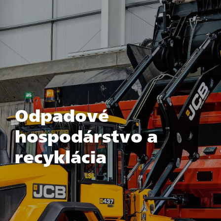
Odpadové
hospodárstvo a
recyklácia