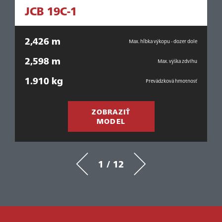
JCB 19C-1
2,426 m
bka
Max. hĺbka výkopu - dozer dole
2,598 m
ška
Max. výška zdvihu
1.910 kg
1
ha
Prevádzková hmotnosť
ZOBRAZIŤ
MODEL
1 / 12