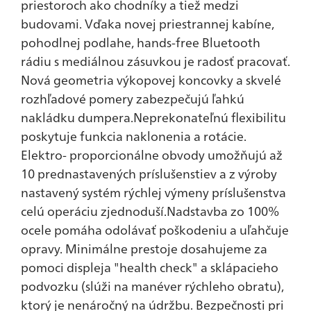
priestoroch ako chodníky a tiež medzi
budovami. Vďaka novej priestrannej kabíne,
pohodlnej podlahe, hands-free Bluetooth
rádiu s mediálnou zásuvkou je radosť pracovať.
Nová geometria výkopovej koncovky a skvelé
rozhľadové pomery zabezpečujú ľahkú
nakládku dumpera.Neprekonateľnú flexibilitu
poskytuje funkcia naklonenia a rotácie.
Elektro- proporcionálne obvody umožňujú až
10 prednastavených príslušenstiev a z výroby
nastavený systém rýchlej výmeny príslušenstva
celú operáciu zjednoduší.Nadstavba zo 100%
ocele pomáha odolávať poškodeniu a uľahčuje
opravy. Minimálne prestoje dosahujeme za
pomoci displeja "health check" a sklápacieho
podvozku (slúži na manéver rýchleho obratu),
ktorý je nenáročný na údržbu. Bezpečnosti pri