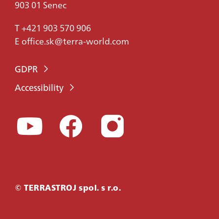
903 01 Senec
T
+421 903 570 906
E
office.sk@terra-world.com
GDPR
Accessibility
KONTAKTUJTE
© TERRASTROJ spol. s r.o.
MA!