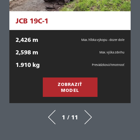
JCB 19C-1
2,426 m
pu
Max. hĺbka výkopu - dozer dole
2,598 m
ška
Max. výška zdvihu
1.910 kg
1
sť
Prevádzková hmotnosť
ZOBRAZIŤ
MODEL
1 / 11