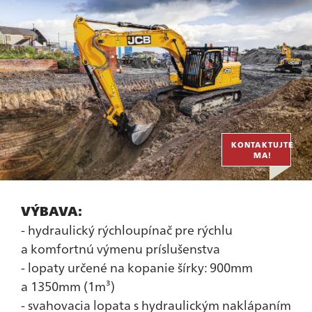
KONTAKTUJTE
MA!
VÝBAVA:
- hydraulický rýchloupínač pre rýchlu
a komfortnú výmenu príslušenstva
- lopaty určené na kopanie šírky: 900mm
a 1350mm (1m³)
- svahovacia lopata s hydraulickým naklápaním