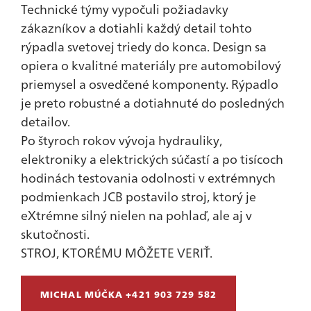
Technické týmy vypočuli požiadavky
zákazníkov a dotiahli každý detail tohto
rýpadla svetovej triedy do konca. Design sa
opiera o kvalitné materiály pre automobilový
priemysel a osvedčené komponenty. Rýpadlo
je preto robustné a dotiahnuté do posledných
detailov.
Po štyroch rokov vývoja hydrauliky,
elektroniky a elektrických súčastí a po tisícoch
hodinách testovania odolnosti v extrémnych
podmienkach JCB postavilo stroj, ktorý je
eXtrémne silný nielen na pohlaď, ale aj v
skutočnosti.
STROJ, KTORÉMU MÔŽETE VERIŤ.
MICHAL MÚČKA +421 903 729 582